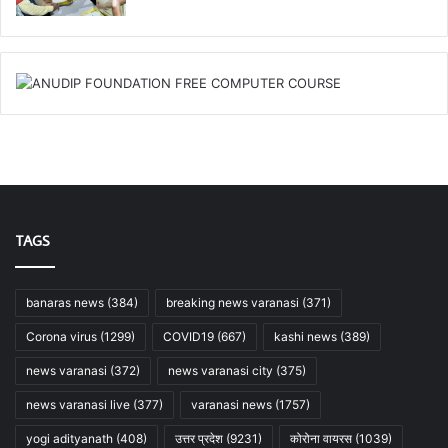
TAGS
banaras news
(384)
breaking news varanasi
(371)
Corona virus
(1299)
COVID19
(667)
kashi news
(389)
news varanasi
(372)
news varanasi city
(375)
news varanasi live
(377)
varanasi news
(1757)
yogi adityanath
(408)
उत्तर प्रदेश
(9231)
कोरोना वायरस
(1039)