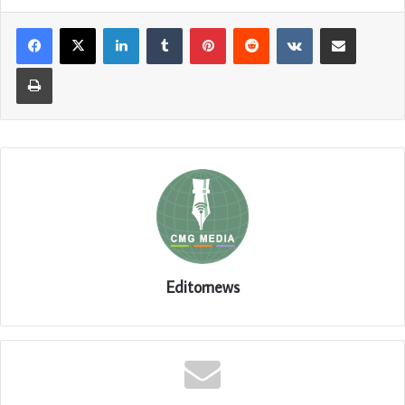
LinkedIn
Tumblr
Pinterest
Reddit
VKontakte
Share via Email
Print
Editornews