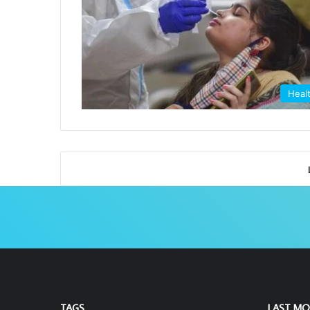
Heal
TAGS
LAST MO