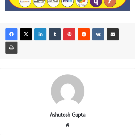
LinkedIn
Tumblr
Pinterest
Reddit
VKontakte
Share via Email
Print
Ashutosh Gupta
Website