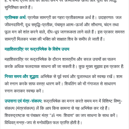
है. ये सभी द्रव्य शिव को अर्पित करने पर अध्यात्मिक ऊर्जा और पूजा की सिद्धि
सुनिश्चित करते हैं।
प्रतिम्बक अर्थ:
प्रत्येक सामग्री का गहरा प्रतीकात्मक अर्थ है। उदाहरणतः जल
जीवनदायिनी, दूध समृद्धि-प्रतीक, पंचामृत आत्म-ऊर्जा और सौभाग्य, चंदन तथा
फूल मन को शांत करने वाले, दीप-धूप जागरूकता लाने वाले हैं। इस प्रकार समस्त
सामग्री मिलकर भक्त की भक्ति को साक्षात शिव के समीप ले जाती हैं।
महाशिवरात्रि पर रूद्राभिषेक के विशेष उपाय
महाशिवरात्रि पर रूद्राभिषेक के दौरान शास्त्रीय और सरल उपायों का पालन
करके अधिक फलदायक साधना की जा सकती है। कुछ मुख्य सुझाव इस प्रकार हैं:
नियत समय और शुद्धता:
अभिषेक से पूर्व स्वयं और पूजास्थल को स्वच्छ रखें। शाम
को स्नान करके साफ वस्त्र धारण करें। शिवलिंग को भी गंगाजल से साधारण
स्नान कराकर स्वच्छ करें।
उपासना एवं मंत्र-संकल्प:
रूद्राभिषेक का मनन करते समय मन में विशिष्ट विष्णु-
संकल्प (मंत्रसंकल्प) लें कि आप किस कामना से यह अभिषेक कर रहे हैं।
शिवरुद्राष्टक या पंचाक्षर मंत्र “ॐ नमः शिवाय” का जप साधना के साथ करें।
विधिवत् मन्त्र-जप से मनोवांछित फल प्राप्‍ति होती है।