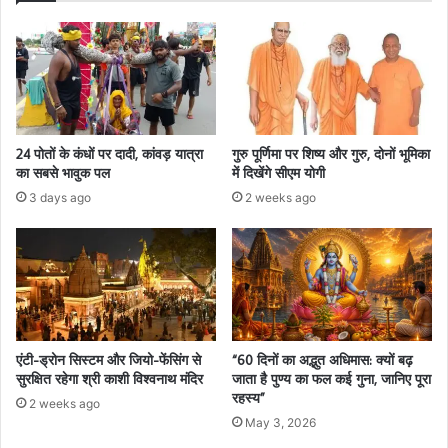
24 पोतों के कंधों पर दादी, कांवड़ यात्रा
गुरु पूर्णिमा पर शिष्य और गुरु, दोनों भूमिका
का सबसे भावुक पल
में दिखेंगे सीएम योगी
3 days ago
2 weeks ago
एंटी-ड्रोन सिस्टम और जियो-फेंसिंग से
“60 दिनों का अद्भुत अधिमास: क्यों बढ़
सुरक्षित रहेगा श्री काशी विश्वनाथ मंदिर
जाता है पुण्य का फल कई गुना, जानिए पूरा
रहस्य”
2 weeks ago
May 3, 2026