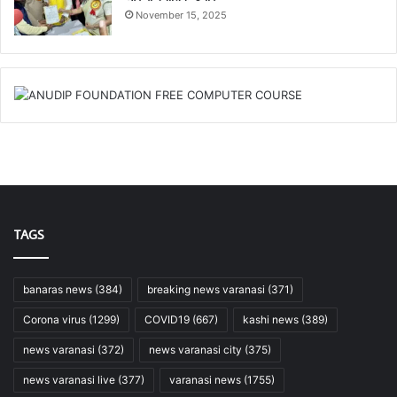
November 15, 2025
TAGS
banaras news
(384)
breaking news varanasi
(371)
Corona virus
(1299)
COVID19
(667)
kashi news
(389)
news varanasi
(372)
news varanasi city
(375)
news varanasi live
(377)
varanasi news
(1755)