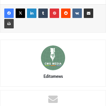
LinkedIn
Tumblr
Pinterest
Reddit
VKontakte
Share via Email
Print
Editornews