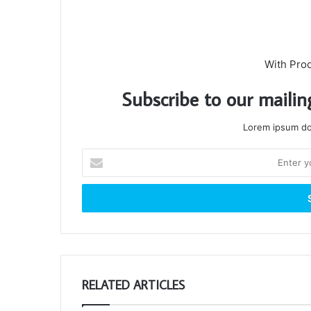
With Pro
Subscribe to our mailin
Lorem ipsum dol
Enter
your
Email
address
RELATED ARTICLES