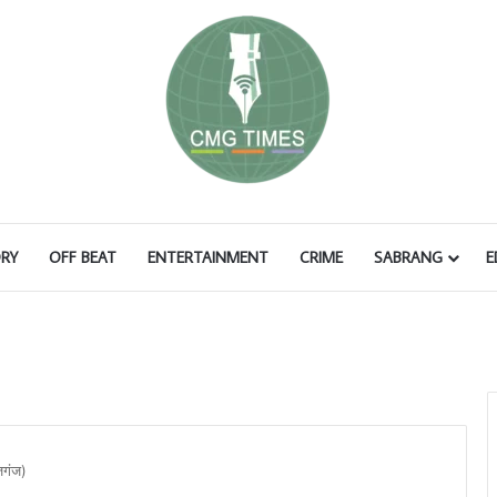
RY
OFF BEAT
ENTERTAINMENT
CRIME
SABRANG
E
जगंज)