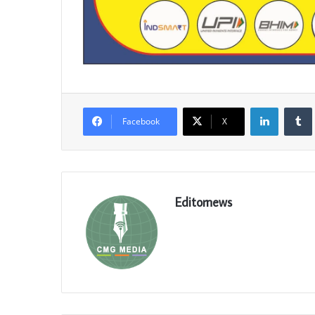
LinkedIn
Facebook
X
Editornews