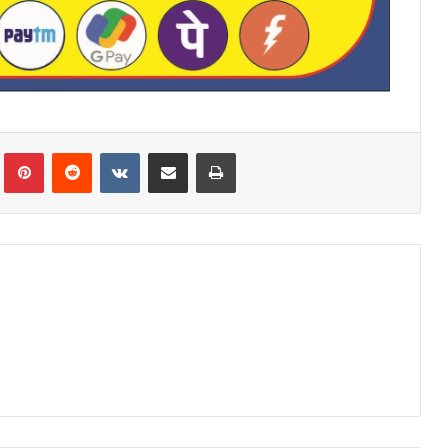
Tumblr
Pinterest
Reddit
VKontakte
Share via Email
Print