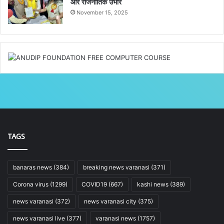
और राजनीतिक उभार
November 15, 2025
TAGS
banaras news
(384)
breaking news varanasi
(371)
Corona virus
(1299)
COVID19
(667)
kashi news
(389)
news varanasi
(372)
news varanasi city
(375)
news varanasi live
(377)
varanasi news
(1757)