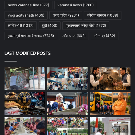
news varanasi live
(377)
varanasi news
(1760)
yogi adityanath
(409)
उत्तर प्रदेश
(9231)
कोरोना वायरस
(1039)
कोविड-19
(1317)
दुद्धी
(408)
प्रधानमंत्री नरेंद्र मोदी
(1772)
मुख्यमंत्री योगी आदित्यनाथ
(7745)
लॉकडाउन
(602)
सोनभद्र
(432)
LAST MODIFIED POSTS