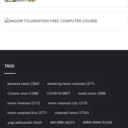
TAGS
banaras news
(384)
breaking news varanasi
(371)
Corona virus
(1299)
COVID19
(667)
kashi news
(389)
news varanasi
(372)
news varanasi city
(375)
news varanasi live
(377)
varanasi news
(1754)
yogi adityanath
(402)
उत्तर प्रदेश
(9231)
कोरोना वायरस
(1039)