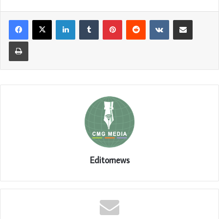
LinkedIn
Tumblr
Pinterest
Reddit
VKontakte
Share via Email
Print
Editornews