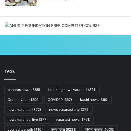
TAGS
banaras news
(385)
breaking news varanasi
(371)
Corona virus
(1299)
COVID19
(667)
kashi news
(390)
news varanasi
(372)
news varanasi city
(375)
news varanasi live
(377)
varanasi news
(1761)
yogi adityanath
(410)
उत्तर प्रदेश
(9231)
कोरोना वायरस
(1039)