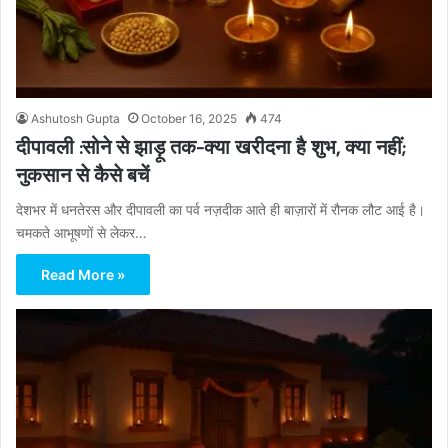
Ashutosh Gupta
October 16, 2025
474
दीपावली :सोने से झाड़ू तक-क्या खरीदना है शुभ, क्या नहीं;
नुकसान से कैसे बचें
देशभर में धनतेरस और दीपावली का पर्व नज़दीक आते ही बाज़ारों में रौनक लौट आई है।
चमकते आभूषणों से लेकर…
Read More »