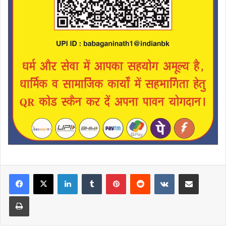
LinkedIn
Tumblr
Pinterest
Reddit
VKontakte
Share via Email
Print