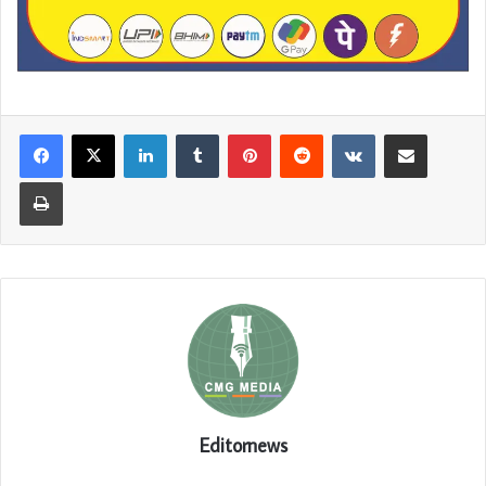
LinkedIn
Tumblr
Pinterest
Reddit
VKontakte
Share via Email
Print
Editornews