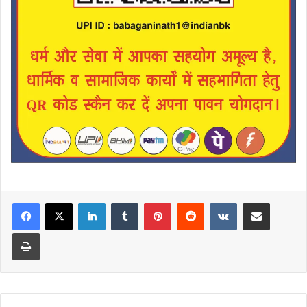
LinkedIn
Tumblr
Pinterest
Reddit
VKontakte
Share via Email
Print