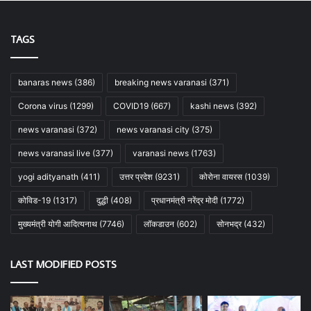
TAGS
banaras news
(386)
breaking news varanasi
(371)
Corona virus
(1299)
COVID19
(667)
kashi news
(392)
news varanasi
(372)
news varanasi city
(375)
news varanasi live
(377)
varanasi news
(1763)
yogi adityanath
(411)
उत्तर प्रदेश
(9231)
कोरोना वायरस
(1039)
कोविड-19
(1317)
दुद्धी
(408)
प्रधानमंत्री नरेंद्र मोदी
(1772)
मुख्यमंत्री योगी आदित्यनाथ
(7746)
लॉकडाउन
(602)
सोनभद्र
(432)
LAST MODIFIED POSTS