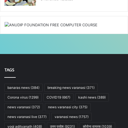
TAGS
banaras news
(384)
breaking news varanasi
(371)
Corona virus
(1299)
COVID19
(667)
kashi news
(389)
news varanasi
(372)
news varanasi city
(375)
news varanasi live
(377)
varanasi news
(1757)
yogi adityanath
(408)
उत्तर प्रदेश
(9231)
कोरोना वायरस
(1039)