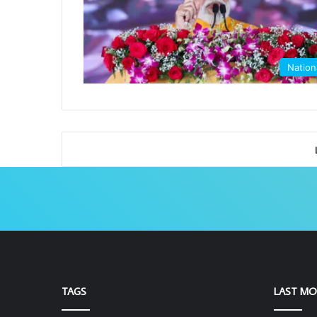
Nation
TAGS
LAST MO