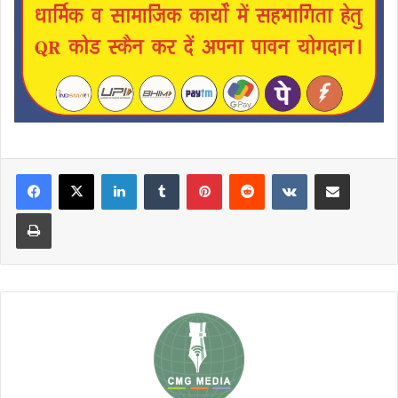
LinkedIn
Tumblr
Pinterest
Reddit
VKontakte
Share via Email
Print