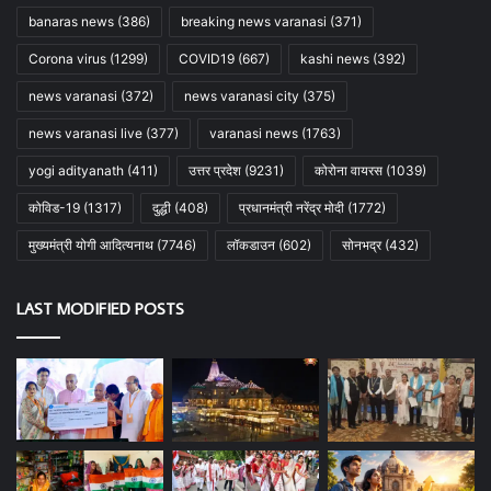
banaras news
(386)
breaking news varanasi
(371)
Corona virus
(1299)
COVID19
(667)
kashi news
(392)
news varanasi
(372)
news varanasi city
(375)
news varanasi live
(377)
varanasi news
(1763)
yogi adityanath
(411)
उत्तर प्रदेश
(9231)
कोरोना वायरस
(1039)
कोविड-19
(1317)
दुद्धी
(408)
प्रधानमंत्री नरेंद्र मोदी
(1772)
मुख्यमंत्री योगी आदित्यनाथ
(7746)
लॉकडाउन
(602)
सोनभद्र
(432)
LAST MODIFIED POSTS