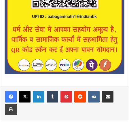
LinkedIn
Tumblr
Pinterest
Reddit
VKontakte
Share via Email
Print