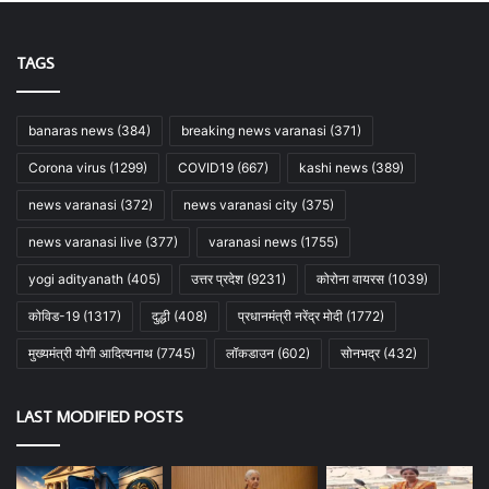
TAGS
banaras news
(384)
breaking news varanasi
(371)
Corona virus
(1299)
COVID19
(667)
kashi news
(389)
news varanasi
(372)
news varanasi city
(375)
news varanasi live
(377)
varanasi news
(1755)
yogi adityanath
(405)
उत्तर प्रदेश
(9231)
कोरोना वायरस
(1039)
कोविड-19
(1317)
दुद्धी
(408)
प्रधानमंत्री नरेंद्र मोदी
(1772)
मुख्यमंत्री योगी आदित्यनाथ
(7745)
लॉकडाउन
(602)
सोनभद्र
(432)
LAST MODIFIED POSTS