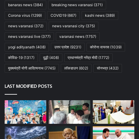
banaras news
(384)
breaking news varanasi
(371)
Corona virus
(1299)
COVID19
(667)
kashi news
(389)
news varanasi
(372)
news varanasi city
(375)
news varanasi live
(377)
varanasi news
(1757)
yogi adityanath
(408)
उत्तर प्रदेश
(9231)
कोरोना वायरस
(1039)
कोविड-19
(1317)
दुद्धी
(408)
प्रधानमंत्री नरेंद्र मोदी
(1772)
मुख्यमंत्री योगी आदित्यनाथ
(7745)
लॉकडाउन
(602)
सोनभद्र
(432)
LAST MODIFIED POSTS