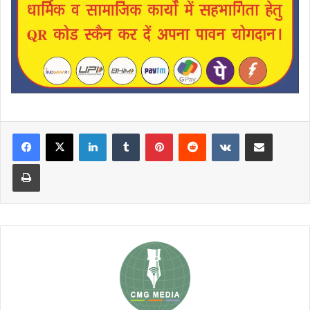
LinkedIn
Tumblr
Pinterest
Reddit
VKontakte
Share via Email
Print