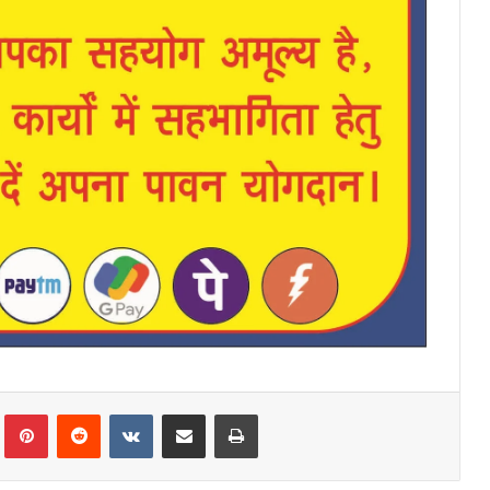
Tumblr
Pinterest
Reddit
VKontakte
Share via Email
Print