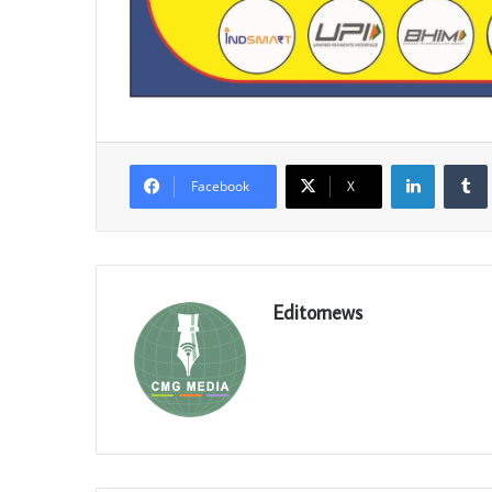
LinkedIn
Facebook
X
Editornews