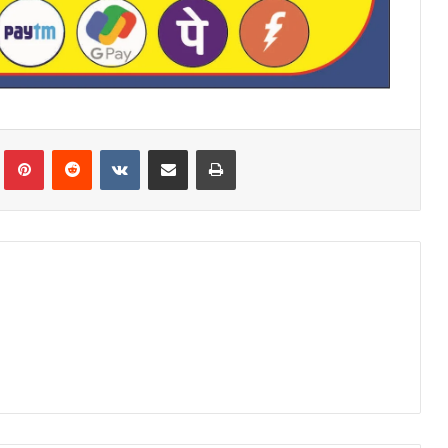
Tumblr
Pinterest
Reddit
VKontakte
Share via Email
Print