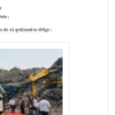
ह
निर्माण।
टल और 40 कुण्डों/तालाबों का जीर्णोद्धार।