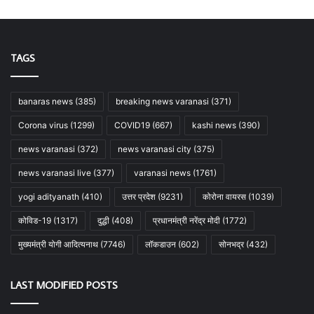
TAGS
banaras news
(385)
breaking news varanasi
(371)
Corona virus
(1299)
COVID19
(667)
kashi news
(390)
news varanasi
(372)
news varanasi city
(375)
news varanasi live
(377)
varanasi news
(1761)
yogi adityanath
(410)
उत्तर प्रदेश
(9231)
कोरोना वायरस
(1039)
कोविड-19
(1317)
दुद्धी
(408)
प्रधानमंत्री नरेंद्र मोदी
(1772)
मुख्यमंत्री योगी आदित्यनाथ
(7746)
लॉकडाउन
(602)
सोनभद्र
(432)
LAST MODIFIED POSTS