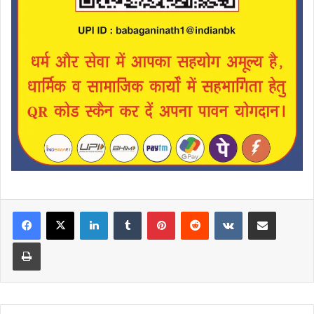
LinkedIn
Tumblr
Pinterest
Reddit
VKontakte
Share via Email
Print