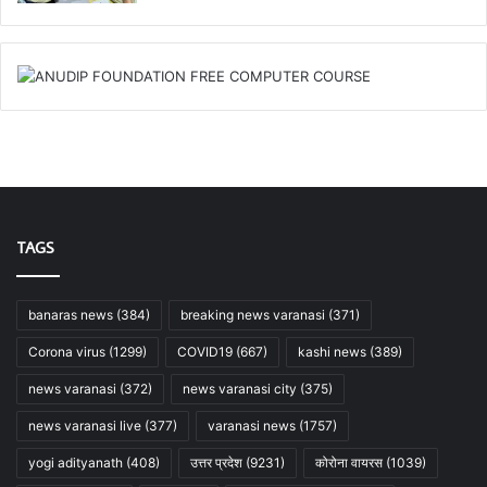
TAGS
banaras news
(384)
breaking news varanasi
(371)
Corona virus
(1299)
COVID19
(667)
kashi news
(389)
news varanasi
(372)
news varanasi city
(375)
news varanasi live
(377)
varanasi news
(1757)
yogi adityanath
(408)
उत्तर प्रदेश
(9231)
कोरोना वायरस
(1039)