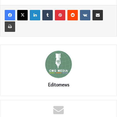
LinkedIn
Tumblr
Pinterest
Reddit
VKontakte
Share via Email
Print
Editornews