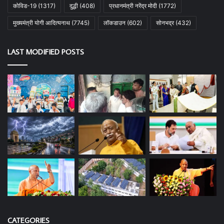
कोविड-19
(1317)
दुद्धी
(408)
प्रधानमंत्री नरेंद्र मोदी
(1772)
मुख्यमंत्री योगी आदित्यनाथ
(7745)
लॉकडाउन
(602)
सोनभद्र
(432)
LAST MODIFIED POSTS
CATEGORIES