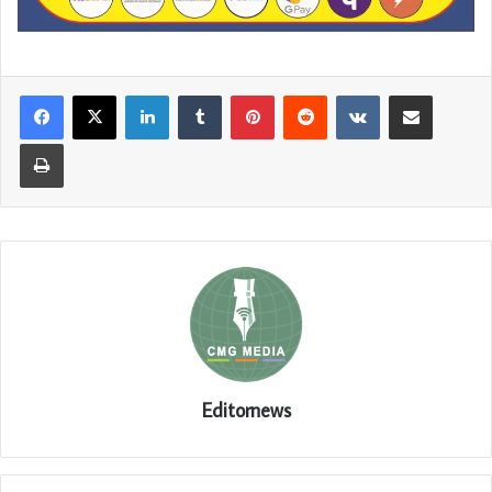
LinkedIn
Tumblr
Pinterest
Reddit
VKontakte
Share via Email
Print
Editornews