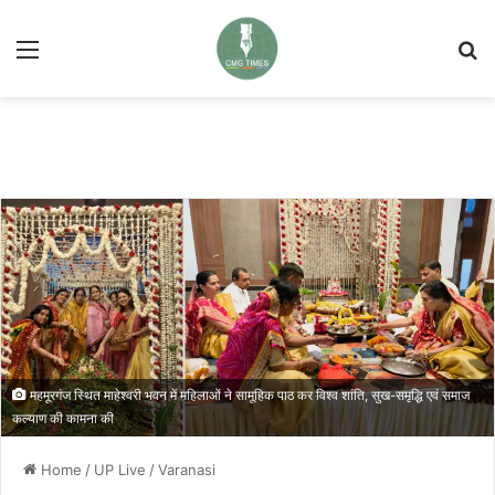
Menu
Se
महमूरगंज स्थित माहेश्वरी भवन में महिलाओं ने सामूहिक पाठ कर विश्व शांति, सुख-समृद्धि एवं समाज
कल्याण की कामना की
Home
/
UP Live
/
Varanasi