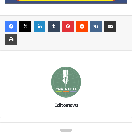
LinkedIn
Tumblr
Pinterest
Reddit
VKontakte
Share via Email
Print
Editornews