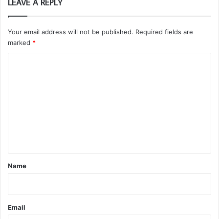
LEAVE A REPLY
Your email address will not be published.
Required fields are
marked
*
C
o
m
m
e
n
t
*
Name
Email