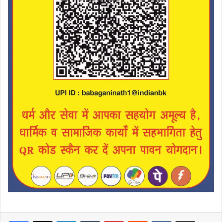
LinkedIn
Tumblr
Pinterest
Reddit
VKontakte
Share via Email