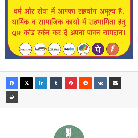
LinkedIn
Tumblr
Pinterest
Reddit
VKontakte
Share via Email
Print