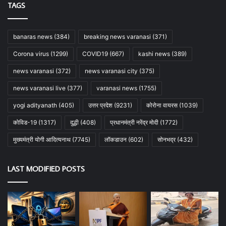
TAGS
banaras news
(384)
breaking news varanasi
(371)
Corona virus
(1299)
COVID19
(667)
kashi news
(389)
news varanasi
(372)
news varanasi city
(375)
news varanasi live
(377)
varanasi news
(1755)
yogi adityanath
(405)
उत्तर प्रदेश
(9231)
कोरोना वायरस
(1039)
कोविड-19
(1317)
दुद्धी
(408)
प्रधानमंत्री नरेंद्र मोदी
(1772)
मुख्यमंत्री योगी आदित्यनाथ
(7745)
लॉकडाउन
(602)
सोनभद्र
(432)
LAST MODIFIED POSTS