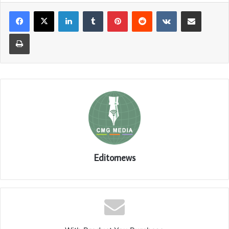
LinkedIn
Tumblr
Pinterest
Reddit
VKontakte
Share via Email
Print
Editornews