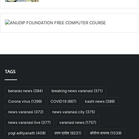
TAGS
banaras news
(384)
breaking news varanasi
(371)
Corona virus
(1299)
COVID19
(667)
kashi news
(389)
news varanasi
(372)
news varanasi city
(375)
news varanasi live
(377)
varanasi news
(1757)
yogi adityanath
(408)
उत्तर प्रदेश
(9231)
कोरोना वायरस
(1039)