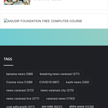
TAGS
banaras news
(386)
breaking news varanasi
(371)
Corona virus
(1299)
COVID19
(667)
kashi news
(392)
news varanasi
(372)
news varanasi city
(375)
news varanasi live
(377)
varanasi news
(1763)
yogi adityanath
(411)
उत्तर प्रदेश
(9231)
कोरोना वायरस
(1039)