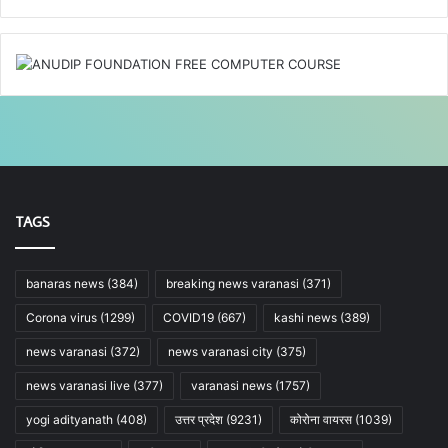
TAGS
banaras news
(384)
breaking news varanasi
(371)
Corona virus
(1299)
COVID19
(667)
kashi news
(389)
news varanasi
(372)
news varanasi city
(375)
news varanasi live
(377)
varanasi news
(1757)
yogi adityanath
(408)
उत्तर प्रदेश
(9231)
कोरोना वायरस
(1039)