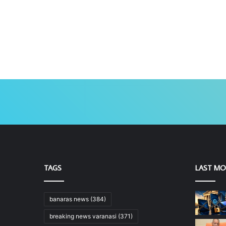
TAGS
LAST MO
banaras news
(384)
breaking news varanasi
(371)