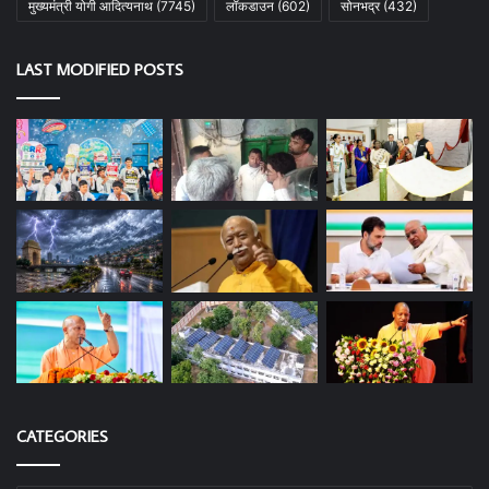
मुख्यमंत्री योगी आदित्यनाथ
(7745)
लॉकडाउन
(602)
सोनभद्र
(432)
LAST MODIFIED POSTS
CATEGORIES