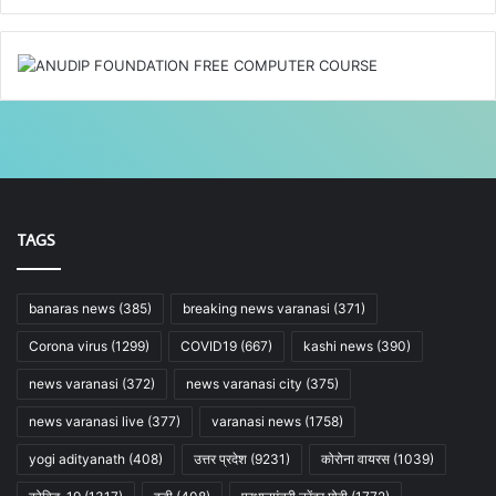
TAGS
banaras news
(385)
breaking news varanasi
(371)
Corona virus
(1299)
COVID19
(667)
kashi news
(390)
news varanasi
(372)
news varanasi city
(375)
news varanasi live
(377)
varanasi news
(1758)
yogi adityanath
(408)
उत्तर प्रदेश
(9231)
कोरोना वायरस
(1039)