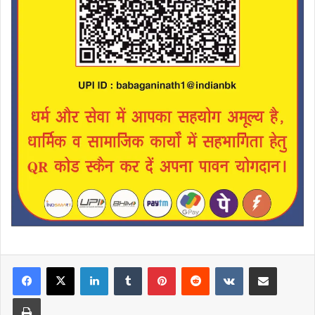
LinkedIn
Tumblr
Pinterest
Reddit
VKontakte
Share via Email
Print