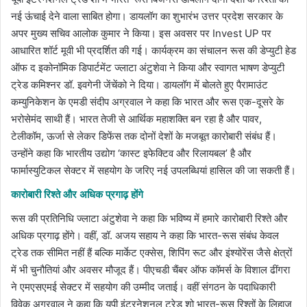
नई ऊंचाई देने वाला साबित होगा। डायलॉग का शुभारंभ उत्तर प्रदेश सरकार के
अपर मुख्य सचिव आलोक कुमार ने किया। इस अवसर पर Invest UP पर
आधारित शॉर्ट मूवी भी प्रदर्शित की गई। कार्यक्रम का संचालन रूस की डेप्युटी हेड
ऑफ द इकोनॉमिक डिपार्टमेंट ज्लाटा अंटुशेवा ने किया और स्वागत भाषण डेप्युटी
ट्रेड कमिश्नर डॉ. इवगेनी जेंचेंको ने दिया। डायलॉग में बोलते हुए पैरामाउंट
कम्युनिकेशन के एमडी संदीप अग्रवाल ने कहा कि भारत और रूस एक-दूसरे के
भरोसेमंद साथी हैं। भारत तेजी से आर्थिक महाशक्ति बन रहा है और पावर,
टेलीकॉम, ऊर्जा से लेकर डिफेंस तक दोनों देशों के मजबूत कारोबारी संबंध हैं।
उन्होंने कहा कि भारतीय उद्योग ‘कास्ट इफेक्टिव और रिलायबल’ है और
फार्मास्युटिकल सेक्टर में सहयोग के जरिए नई उपलब्धियां हासिल की जा सकती हैं।
कारोबारी रिश्ते और अधिक प्रगाढ़ होंगे
रूस की प्रतिनिधि ज्लाटा अंटुशेवा ने कहा कि भविष्य में हमारे कारोबारी रिश्ते और
अधिक प्रगाढ़ होंगे। वहीं, डॉ. अजय सहाय ने कहा कि भारत-रूस संबंध केवल
ट्रेड तक सीमित नहीं हैं बल्कि मार्केट एक्सेस, शिपिंग रूट और इंश्योरेंस जैसे क्षेत्रों
में भी चुनौतियां और अवसर मौजूद हैं। पीएचडी चैंबर ऑफ कॉमर्स के विशाल ढींगरा
ने एमएसएमई सेक्टर में सहयोग की उम्मीद जताई। वहीं संगठन के पदाधिकारी
विवेक अग्रवाल ने कहा कि यूपी इंटरनेशनल ट्रेड शो भारत-रूस रिश्तों के लिहाज