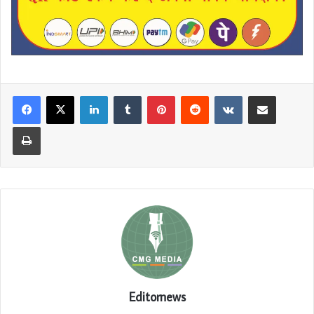
LinkedIn
Tumblr
Pinterest
Reddit
VKontakte
Share via Email
Print
Editornews