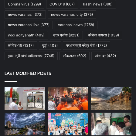
Corona virus
(1299)
COVID19
(667)
kashi news
(390)
news varanasi
(372)
news varanasi city
(375)
news varanasi live
(377)
varanasi news
(1758)
yogi adityanath
(409)
उत्तर प्रदेश
(9231)
कोरोना वायरस
(1039)
कोविड-19
(1317)
दुद्धी
(408)
प्रधानमंत्री नरेंद्र मोदी
(1772)
मुख्यमंत्री योगी आदित्यनाथ
(7745)
लॉकडाउन
(602)
सोनभद्र
(432)
LAST MODIFIED POSTS