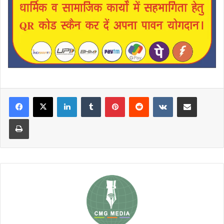
LinkedIn
Tumblr
Pinterest
Reddit
VKontakte
Share via Email
Print