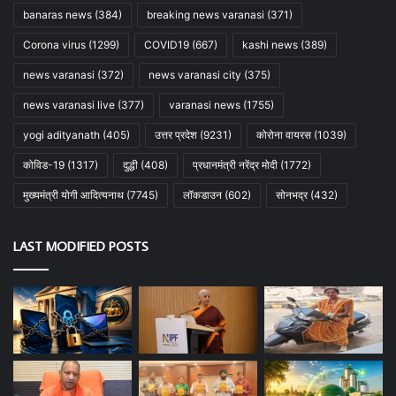
banaras news
(384)
breaking news varanasi
(371)
Corona virus
(1299)
COVID19
(667)
kashi news
(389)
news varanasi
(372)
news varanasi city
(375)
news varanasi live
(377)
varanasi news
(1755)
yogi adityanath
(405)
उत्तर प्रदेश
(9231)
कोरोना वायरस
(1039)
कोविड-19
(1317)
दुद्धी
(408)
प्रधानमंत्री नरेंद्र मोदी
(1772)
मुख्यमंत्री योगी आदित्यनाथ
(7745)
लॉकडाउन
(602)
सोनभद्र
(432)
LAST MODIFIED POSTS