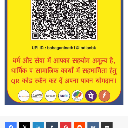
LinkedIn
Tumblr
Pinterest
Reddit
VKontakte
Share via Email