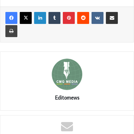
LinkedIn
Tumblr
Pinterest
Reddit
VKontakte
Share via Email
Print
Editornews