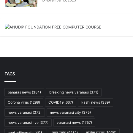
November 15, 2025
TAGS
banaras news
(384)
breaking news varanasi
(371)
Corona virus
(1299)
COVID19
(667)
kashi news
(389)
news varanasi
(372)
news varanasi city
(375)
news varanasi live
(377)
varanasi news
(1757)
yogi adityanath
(408)
उत्तर प्रदेश
(9231)
कोरोना वायरस
(1039)