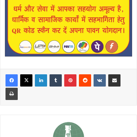
LinkedIn
Tumblr
Pinterest
Reddit
VKontakte
Share via Email
Print