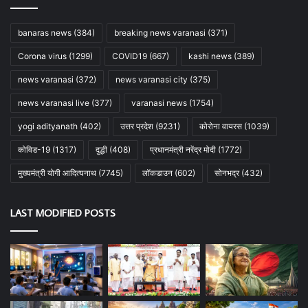
banaras news
(384)
breaking news varanasi
(371)
Corona virus
(1299)
COVID19
(667)
kashi news
(389)
news varanasi
(372)
news varanasi city
(375)
news varanasi live
(377)
varanasi news
(1754)
yogi adityanath
(402)
उत्तर प्रदेश
(9231)
कोरोना वायरस
(1039)
कोविड-19
(1317)
दुद्धी
(408)
प्रधानमंत्री नरेंद्र मोदी
(1772)
मुख्यमंत्री योगी आदित्यनाथ
(7745)
लॉकडाउन
(602)
सोनभद्र
(432)
LAST MODIFIED POSTS