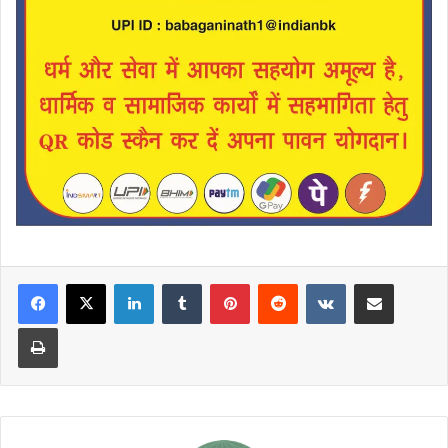
LinkedIn
Tumblr
Pinterest
Reddit
VKontakte
Share via Email
Print