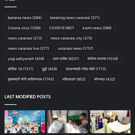
banaras news
(384)
breaking news varanasi
(371)
Corona virus
(1299)
COVID19
(667)
kashi news
(389)
news varanasi
(372)
news varanasi city
(375)
news varanasi live
(377)
varanasi news
(1757)
yogi adityanath
(408)
उत्तर प्रदेश
(9231)
कोरोना वायरस
(1039)
कोविड-19
(1317)
दुद्धी
(408)
प्रधानमंत्री नरेंद्र मोदी
(1772)
मुख्यमंत्री योगी आदित्यनाथ
(7745)
लॉकडाउन
(602)
सोनभद्र
(432)
LAST MODIFIED POSTS