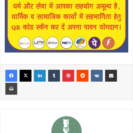
LinkedIn
Tumblr
Pinterest
Reddit
VKontakte
Share via Email
Print