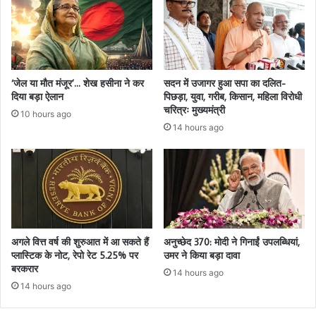
‘जेल या मौत मंजूर’… शेख हसीना ने कर
सदन में उजागर हुआ सपा का दलित-
दिया बड़ा ऐलान
पिछड़ा, युवा, गरीब, किसान, महिला विरोधी
चरित्रः मुख्यमंत्री
10 hours ago
14 hours ago
अगले वित्त वर्ष की शुरुआत में आ सकते हैं
अनुच्छेद 370: मोदी ने गिनाईं उपलब्धियां,
प्लास्टिक के नोट, रेपो रेट 5.25% पर
उमर ने किया बड़ा दावा
बरकरार
14 hours ago
14 hours ago