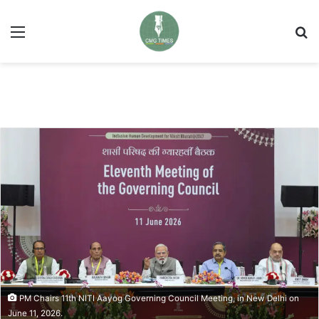
Menu
Se
PM Chairs 11th NITI Aayog Governing Council Meeting, in New Delhi on
June 11, 2026.