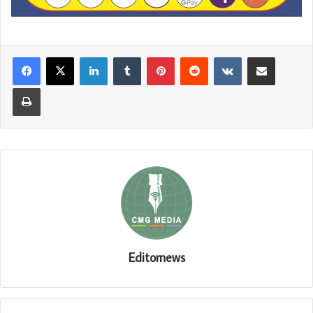
LinkedIn
Tumblr
Pinterest
Reddit
VKontakte
Share via Email
Print
Editornews