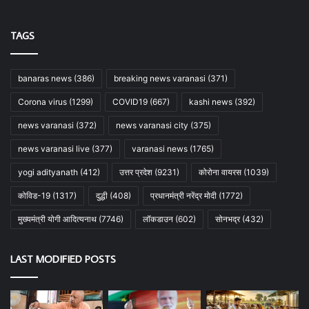
TAGS
banaras news
(386)
breaking news varanasi
(371)
Corona virus
(1299)
COVID19
(667)
kashi news
(392)
news varanasi
(372)
news varanasi city
(375)
news varanasi live
(377)
varanasi news
(1765)
yogi adityanath
(412)
उत्तर प्रदेश
(9231)
कोरोना वायरस
(1039)
कोविड-19
(1317)
दुद्धी
(408)
प्रधानमंत्री नरेंद्र मोदी
(1772)
मुख्यमंत्री योगी आदित्यनाथ
(7746)
लॉकडाउन
(602)
सोनभद्र
(432)
LAST MODIFIED POSTS