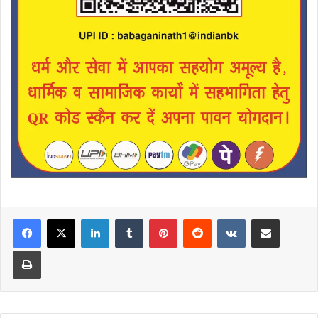
LinkedIn
Tumblr
Pinterest
Reddit
VKontakte
Share via Email
Print