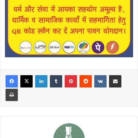
LinkedIn
Tumblr
Pinterest
Reddit
VKontakte
Share via Email
Print