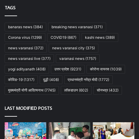
TAGS
banaras news
(384)
breaking news varanasi
(371)
Corona virus
(1299)
COVID19
(667)
kashi news
(389)
news varanasi
(372)
news varanasi city
(375)
news varanasi live
(377)
varanasi news
(1757)
yogi adityanath
(408)
उत्तर प्रदेश
(9231)
कोरोना वायरस
(1039)
कोविड-19
(1317)
दुद्धी
(408)
प्रधानमंत्री नरेंद्र मोदी
(1772)
मुख्यमंत्री योगी आदित्यनाथ
(7745)
लॉकडाउन
(602)
सोनभद्र
(432)
LAST MODIFIED POSTS