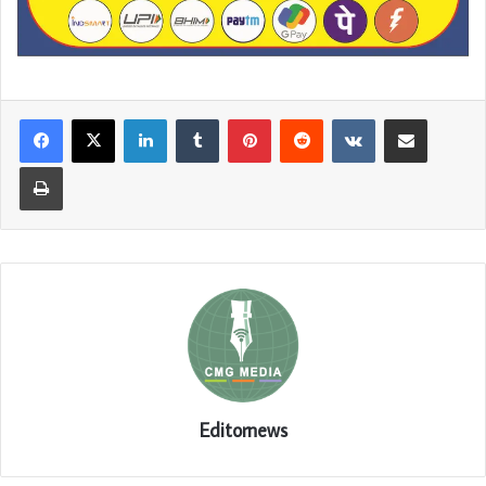
LinkedIn
Tumblr
Pinterest
Reddit
VKontakte
Share via Email
Print
Editornews