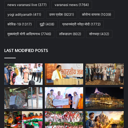
news varanasi live
(377)
varanasi news
(1764)
yogi adityanath
(411)
उत्तर प्रदेश
(9231)
कोरोना वायरस
(1039)
कोविड-19
(1317)
दुद्धी
(408)
प्रधानमंत्री नरेंद्र मोदी
(1772)
मुख्यमंत्री योगी आदित्यनाथ
(7746)
लॉकडाउन
(602)
सोनभद्र
(432)
LAST MODIFIED POSTS