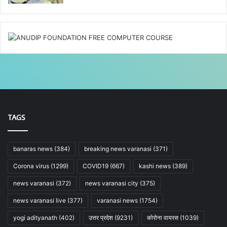
TAGS
banaras news
(384)
breaking news varanasi
(371)
Corona virus
(1299)
COVID19
(667)
kashi news
(389)
news varanasi
(372)
news varanasi city
(375)
news varanasi live
(377)
varanasi news
(1754)
yogi adityanath
(402)
उत्तर प्रदेश
(9231)
कोरोना वायरस
(1039)