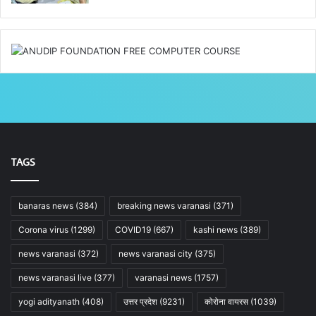
TAGS
banaras news
(384)
breaking news varanasi
(371)
Corona virus
(1299)
COVID19
(667)
kashi news
(389)
news varanasi
(372)
news varanasi city
(375)
news varanasi live
(377)
varanasi news
(1757)
yogi adityanath
(408)
उत्तर प्रदेश
(9231)
कोरोना वायरस
(1039)