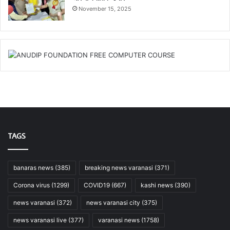
November 15, 2025
TAGS
banaras news
(385)
breaking news varanasi
(371)
Corona virus
(1299)
COVID19
(667)
kashi news
(390)
news varanasi
(372)
news varanasi city
(375)
news varanasi live
(377)
varanasi news
(1758)