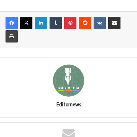
LinkedIn
Tumblr
Pinterest
Reddit
VKontakte
Share via Email
Print
Editornews