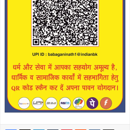
LinkedIn
Tumblr
Pinterest
Reddit
VKontakte
Share via Email