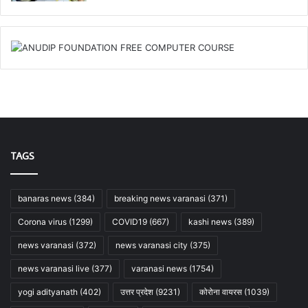
TAGS
banaras news
(384)
breaking news varanasi
(371)
Corona virus
(1299)
COVID19
(667)
kashi news
(389)
news varanasi
(372)
news varanasi city
(375)
news varanasi live
(377)
varanasi news
(1754)
yogi adityanath
(402)
उत्तर प्रदेश
(9231)
कोरोना वायरस
(1039)