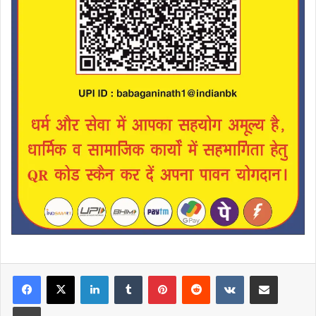
LinkedIn
Tumblr
Pinterest
Reddit
VKontakte
Share via Email
Print