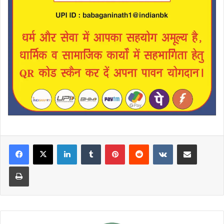
LinkedIn
Tumblr
Pinterest
Reddit
VKontakte
Share via Email
Print